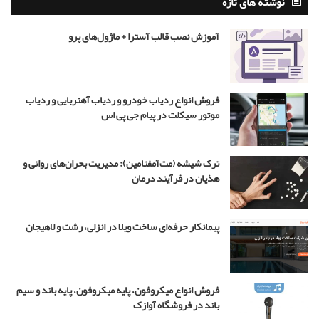
نوشته های تازه
ه
ر
ن
ه
آموزش نصب قالب آسترا + ماژول‌های پرو
ر
ب
ن
ر
ی
ی
س
ب
فروش انواع ردیاب خودرو و ردیاب آهنربایی و ردیاب
ت
ا
موتور سیکلت در پیام جی پی اس
ز
ی
گ
ر
ترک شیشه (مت‌آمفتامین): مدیریت بحران‌های روانی و
ن
هذیان در فرآیند درمان
ق
ش
ج
پیمانکار حرفه‌ای ساخت ویلا در انزلی، رشت و لاهیجان
و
ا
د
د
فروش انواع میکروفون، پایه میکروفون، پایه باند و سیم
ر
باند در فروشگاه آوازک
س