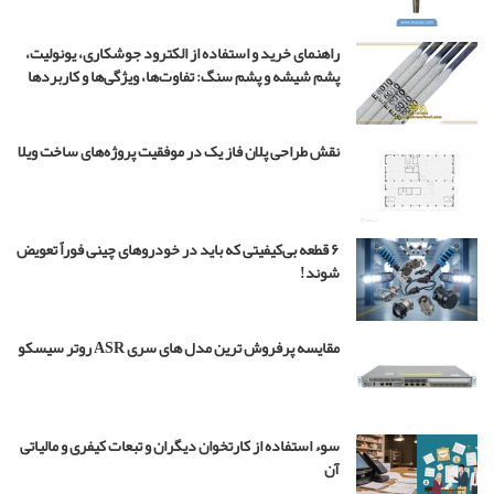
ر
ی
راهنمای خرید و استفاده از الکترود جوشکاری، یونولیت،
ا
پشم شیشه و پشم سنگ: تفاوت‌ها، ویژگی‌ها و کاربردها
ل
ب
چ
نقش طراحی پلان فاز یک در موفقیت پروژه‌های ساخت ویلا
ه
م
ه
ن
د
۶ قطعه بی‌کیفیتی که باید در خودروهای چینی فوراً تعویض
س
شوند!
۴
مقایسه پرفروش ترین مدل های سری ASR روتر سیسکو
سوء استفاده از کارتخوان دیگران و تبعات کیفری و مالیاتی
آن