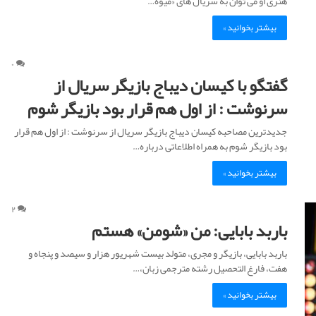
هنری او می توان به سریال های «میوه…
ط
ه
بیشتر بخوانید »
ر
ا
ن
۰
گفتگو با کیسان دیباج بازیگر سریال از
ی
:
سرنوشت : از اول هم قرار بود بازیگر شوم
ش
م
جدیدترین مصاحبه کیسان دیباج بازیگر سریال از سرنوشت : از اول هم قرار
ا
بود بازیگر شوم به همراه اطلاعاتی درباره…
ر
ه
بیشتر بخوانید »
د
ه
۲
ب
باربد بابایی: من «شومن» هستم
ه
م
باربد بابایی، بازیگر و مجری، متولد بیست شهریور هزار و سیصد و پنجاه و
ن
هفت، فارغ التحصیل رشته مترجمی زبان،…
ق
د
بیشتر بخوانید »
ر