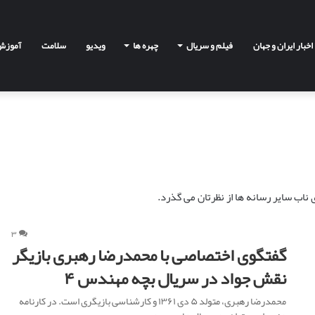
اخبار ایران و جهان
فیلم و سریال
چهره ها
ویدیو
سلامت
آموزش
ک
ی
م
اب سایر رسانه ها از نظرتان می گذرد.
ی
ا
ی
۳
ز
گفتگوی اختصاصی با محمدرضا رهبری بازیگر
د
کیمیا یزدیان طهرانی: شماره ده به من قدرت می
نقش جواد در سریال بچه مهندس ۴
ی
دهد!
ا
محمدرضا رهبری، متولد ۵ دی ۱۳۶۱ و کارشناسی بازیگری است. در کارنامه
ن