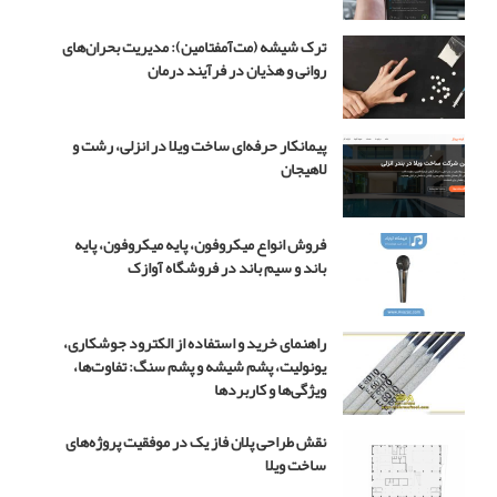
ر
ن
ترک شیشه (مت‌آمفتامین): مدیریت بحران‌های
ق
روانی و هذیان در فرآیند درمان
ش
ج
و
ا
پیمانکار حرفه‌ای ساخت ویلا در انزلی، رشت و
د
لاهیجان
د
ر
س
فروش انواع میکروفون، پایه میکروفون، پایه
ر
باند و سیم باند در فروشگاه آوازک
ی
ا
ل
راهنمای خرید و استفاده از الکترود جوشکاری،
ب
یونولیت، پشم شیشه و پشم سنگ: تفاوت‌ها،
چ
ویژگی‌ها و کاربردها
ه
م
نقش طراحی پلان فاز یک در موفقیت پروژه‌های
ه
ساخت ویلا
ن
د