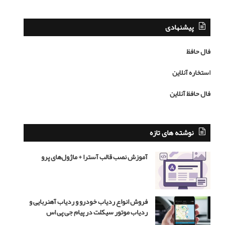
ا
ص
گ
ی
ر
ب
پیشنهادی
ع
ا
ش
م
فال حافظ
ق
ح
ن
م
استخاره آنلاین
ب
د
ا
ر
فال حافظ آنلاین
ش
ض
د
ا
ه
ر
ن
ه
نوشته های تازه
ر
ب
ن
ر
آموزش نصب قالب آسترا + ماژول‌های پرو
ی
ی
س
ب
ت
ا
ز
فروش انواع ردیاب خودرو و ردیاب آهنربایی و
ی
ردیاب موتور سیکلت در پیام جی پی اس
گ