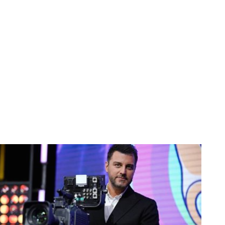
:
م
ن
«
ش
و
م
ن
»
ه
س
ت
م