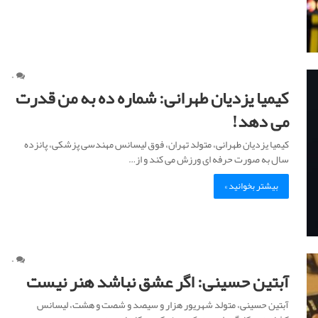
ت
م
ی
د
ه
د
۰
!
کیمیا یزدیان طهرانی: شماره ده به من قدرت
می دهد!
کیمیا یزدیان طهرانی، متولد تهران، فوق لیسانس مهندسی پزشکی، پانزده
سال به صورت حرفه ای ورزش می کند و از…
بیشتر بخوانید »
۰
آبتین حسینی: اگر عشق نباشد هنر نیست
آبتین حسینی، متولد شهریور هزار و سیصد و شصت و هشت، لیسانس