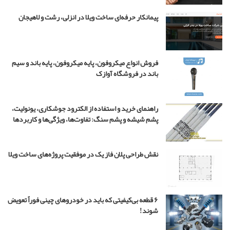
ش
ج
پیمانکار حرفه‌ای ساخت ویلا در انزلی، رشت و لاهیجان
و
ا
د
د
فروش انواع میکروفون، پایه میکروفون، پایه باند و سیم
ر
باند در فروشگاه آوازک
س
ر
ی
راهنمای خرید و استفاده از الکترود جوشکاری، یونولیت،
ا
پشم شیشه و پشم سنگ: تفاوت‌ها، ویژگی‌ها و کاربردها
ل
ب
چ
ه
نقش طراحی پلان فاز یک در موفقیت پروژه‌های ساخت ویلا
م
ه
ن
د
۶ قطعه بی‌کیفیتی که باید در خودروهای چینی فوراً تعویض
س
شوند!
۴