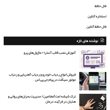
ا
فال حافظ
م
ح
استخاره آنلاین
م
د
فال حافظ آنلاین
ر
ض
ا
نوشته های تازه
ر
ه
آموزش نصب قالب آسترا + ماژول‌های پرو
ب
ر
ی
ب
فروش انواع ردیاب خودرو و ردیاب آهنربایی و ردیاب
ا
موتور سیکلت در پیام جی پی اس
ز
ی
گ
ر
ترک شیشه (مت‌آمفتامین): مدیریت بحران‌های روانی و
ن
هذیان در فرآیند درمان
ق