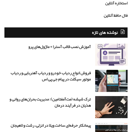
استخاره آنلاین
ن
م
ب
د
فال حافظ آنلاین
ا
ر
ش
ض
د
ا
نوشته های تازه
ه
ر
ن
ه
آموزش نصب قالب آسترا + ماژول‌های پرو
ر
ب
ن
ر
ی
ی
س
ب
فروش انواع ردیاب خودرو و ردیاب آهنربایی و ردیاب
ت
ا
موتور سیکلت در پیام جی پی اس
ز
ی
گ
ر
ترک شیشه (مت‌آمفتامین): مدیریت بحران‌های روانی و
ن
هذیان در فرآیند درمان
ق
ش
ج
پیمانکار حرفه‌ای ساخت ویلا در انزلی، رشت و لاهیجان
و