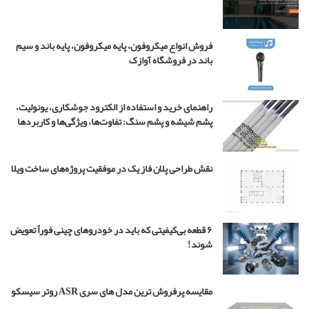
ا
د
د
فروش انواع میکروفون، پایه میکروفون، پایه باند و سیم
ر
باند در فروشگاه آوازک
س
ر
ی
راهنمای خرید و استفاده از الکترود جوشکاری، یونولیت،
ا
پشم شیشه و پشم سنگ: تفاوت‌ها، ویژگی‌ها و کاربردها
ل
ب
چ
نقش طراحی پلان فاز یک در موفقیت پروژه‌های ساخت ویلا
ه
م
ه
ن
د
۶ قطعه بی‌کیفیتی که باید در خودروهای چینی فوراً تعویض
س
شوند!
۴
مقایسه پرفروش ترین مدل های سری ASR روتر سیسکو