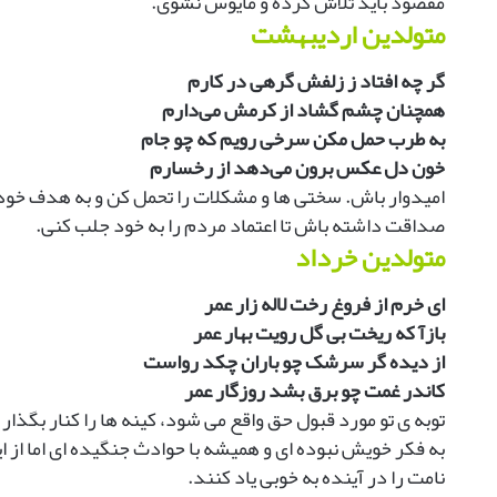
مقصود باید تلاش کرده و مأیوس نشوی.
متولدین اردیبهشت
گر چه افتاد ز زلفش گرهی در کارم
همچنان چشم گشاد از کرمش می‌دارم
به طرب حمل مکن سرخی رویم که چو جام
خون دل عکس برون می‌دهد از رخسارم
امیدوار باش. سختی ها و مشکلات را تحمل کن و به هدف خود 
صداقت داشته باش تا اعتماد مردم را به خود جلب کنی.
متولدین خرداد
ای خرم از فروغ رخت لاله زار عمر
بازآ که ریخت بی گل رویت بهار عمر
از دیده گر سرشک چو باران چکد رواست
کاندر غمت چو برق بشد روزگار عمر
توبه ی تو مورد قبول حق واقع می شود، کینه ها را کنار بگذا
به فکر خویش نبوده ای و همیشه با حوادث جنگیده ای اما از 
نامت را در آینده به خوبی یاد کنند.