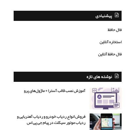
ا
ص
گ
ی
ر
ب
پیشنهادی
ع
ا
ش
م
فال حافظ
ق
ح
ن
م
استخاره آنلاین
ب
د
ا
ر
فال حافظ آنلاین
ش
ض
د
ا
ه
ر
ن
ه
نوشته های تازه
ر
ب
ن
ر
آموزش نصب قالب آسترا + ماژول‌های پرو
ی
ی
س
ب
ت
ا
ز
فروش انواع ردیاب خودرو و ردیاب آهنربایی و
ی
ردیاب موتور سیکلت در پیام جی پی اس
گ