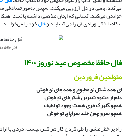
نشسته و طبق آداب و رسوم قدیمی خود با کتاب حافظ،
فال حا
:
می‌کند، یعنی در دل آرزویی می‌کند، سپس به‌طور تصادفی صفحه
م
خواندن می‌کند. کسانی که ایمان مذهبی داشته باشند، هنگام
ن
«
آنگاه با ذکر اورادی آن را می‌گشایند و
فال
خود را می‌خوانند.
ش
و
م
ن
فال حافظ م
»
فال حافظ مخصوص عید نوروز ۱۴۰۰
ه
س
ت
متولدین فروردین
م
ای همه شکل تو مطبوع و همه جای تو خوش
دلم از عشوه شیرین شکرخای تو خوش
همچو گلبرگ طری هست وجود تو لطیف
همچو سرو چمن خلد سراپای تو خوش
راه پر خطر عشق را طی کردن کار هر کس نیست. مردی با اراده