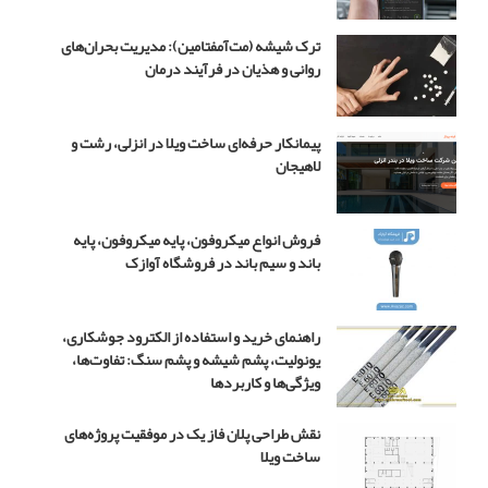
ر
ن
ترک شیشه (مت‌آمفتامین): مدیریت بحران‌های
ق
روانی و هذیان در فرآیند درمان
ش
ج
و
ا
پیمانکار حرفه‌ای ساخت ویلا در انزلی، رشت و
د
لاهیجان
د
ر
س
فروش انواع میکروفون، پایه میکروفون، پایه
ر
باند و سیم باند در فروشگاه آوازک
ی
ا
ل
راهنمای خرید و استفاده از الکترود جوشکاری،
ب
یونولیت، پشم شیشه و پشم سنگ: تفاوت‌ها،
چ
ویژگی‌ها و کاربردها
ه
م
نقش طراحی پلان فاز یک در موفقیت پروژه‌های
ه
ساخت ویلا
ن
د