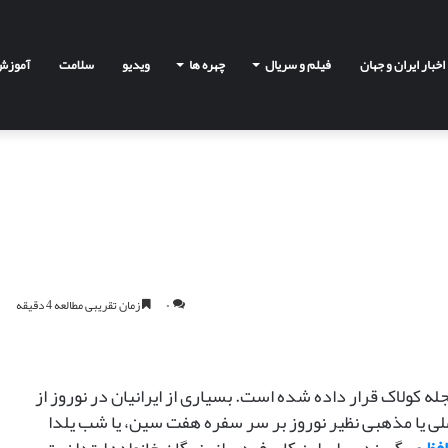
اخبار ایران و جهان
فیلم و سریال
چهره ها
ویدیو
سلامت
آموزش
ک
ی
م
ی
۰
زمان تقریبی مطالعه 4 دقیقه
ا
ی
ز
د
کیمیا یزدیان طهرانی: شماره ده به من قدرت می
این پست ویژه سایت مجله کولاک قرار داده شده است. بسیاری از ایرانیان در نوروز از
ی
دهد!
ا
ملی یا مذهبی نظیر نوروز بر سر سفره هفت سین، یا شب یلدا
ن