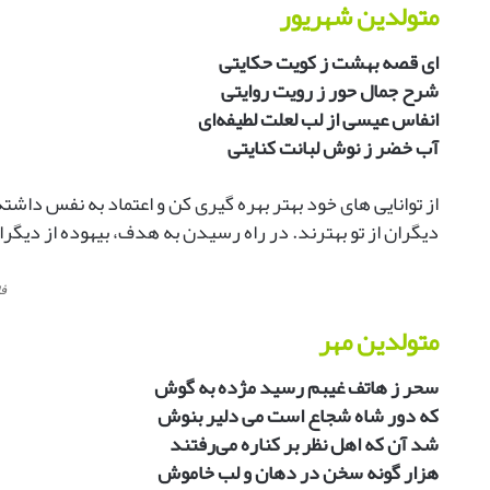
متولدین شهریور
ای قصه بهشت ز کویت حکایتی
شرح جمال حور ز رویت روایتی
انفاس عیسی از لب لعلت لطیفه‌ای
آب خضر ز نوش لبانت کنایتی
از توانایی های خود بهتر بهره گیری کن و اعتماد به نفس داشت
دیگران از تو بهترند. در راه رسیدن به هدف، بیهوده از دیگران
فا
متولدین مهر
سحر ز هاتف غیبم رسید مژده به گوش
که دور شاه شجاع است می دلیر بنوش
شد آن که اهل نظر بر کناره می‌رفتند
هزار گونه سخن در دهان و لب خاموش