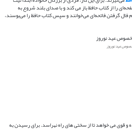
فظ
می‌گیرند. برای این کار، فردی از بزرگان خانواده ابتدا نیت
ط
‌ای را از کتاب حافظ باز می کند و با صدای بلند شروع به
ه
 فال گرفتن فاتحه‌ای می‌خوانند و سپس کتاب حافظ را می‌بوسند،
ر
ا
ن
ی
:
ش
خصوص عید نوروز
م
ا
ر
ه
د
ه
ب
ه
م
ن
ق
د
 و قوی می خواهد تا از سختی های راه نهراسد. برای رسیدن به
ر