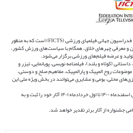
ا
ن
ی
:
ش
م
ا
جشنواره بین‌المللی فیلم‌های ورزشی ایران، نماینده انحصاری فدراسیون جهانی فیلم‎های ورزشی (FICTS) است که به منظور
ر
ان و معرفی چهرهای خلاق، همگام با سیاست‌های ورزش کشور،
ه
د
(کوتاه و بلند)، داستانی (کوتاه و بلند)، فیلمنامه نویسی، پویانمایی، تیزر و
ه
ب
ده در فاصله سال های ۱۳۹۸ تا ۱۴۰۰، آثاری با موضوعات روح المپیک و پارالمپیک، مفاهیم صلح و دوستی،
ه
ی‌های محلی، بومی و عشایری می‌توانند در بخش ویژه ملی این
م
ن
علاقه‌مندان می‌توانند برای حضور در این دوره جشنواره از اول اسفندماه ۱۴۰۰ تا اول خردادماه ۱۴۰۱ آثار خود را ثبت و به
ق
د
ر
می جشنواره از آثار برتر تقدیر خواهد شد.
ت
م
ی
د