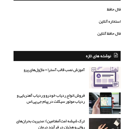
ع
ا
ش
م
فال حافظ
ق
ح
ن
م
استخاره آنلاین
ب
د
ا
ر
فال حافظ آنلاین
ش
ض
د
ا
ه
ر
ن
ه
نوشته های تازه
ر
ب
ن
ر
آموزش نصب قالب آسترا + ماژول‌های پرو
ی
ی
س
ب
ت
ا
ز
فروش انواع ردیاب خودرو و ردیاب آهنربایی و
ی
ردیاب موتور سیکلت در پیام جی پی اس
گ
ر
ن
ترک شیشه (مت‌آمفتامین): مدیریت بحران‌های
ق
روانی و هذیان در فرآیند درمان
ش