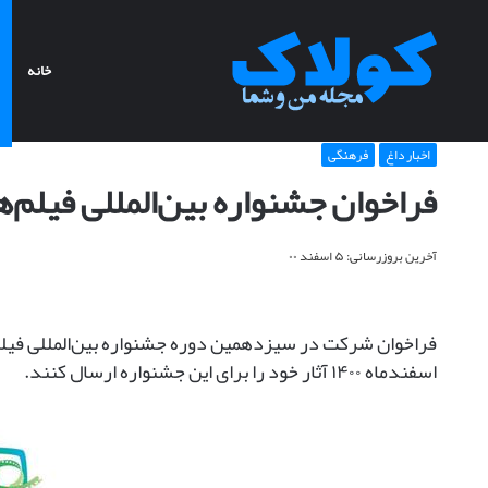
خانه
خانه
>
اخبار داغ
>
فراخوان جشنواره بین‌المللی فیلم‌های ورزشی ایران
اخبار داغ
فرهنگی
ب
فراخوان جشنواره بین‌المللی فیلم‌
ا
ر
ب
آخرین بروزرسانی: ۵ اسفند ۰۰
د
ب
ا
ب
ر سریال از سرنوشت : از
ا
اسفندماه ۱۴۰۰ آثار خود را برای این جشنواره ارسال کنند.
م
باربد بابایی: من «شومن» هستم
ی
ی
:
م
ن