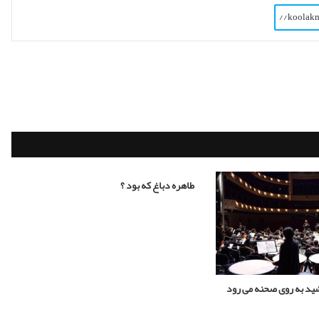
ه
د
!
طاهره دباغ که بود ؟
د به روی صحنه می رود