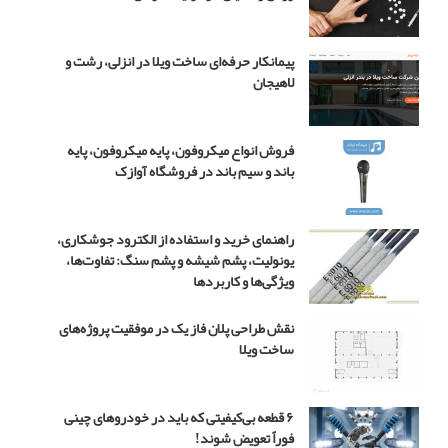
ج
و
ا
پیمانکار حرفه‌ای ساخت ویلا در انزلی، رشت و
د
لاهیجان
د
ر
س
فروش انواع میکروفون، پایه میکروفون، پایه
ر
باند و سیم باند در فروشگاه آوازک
ی
ا
ل
راهنمای خرید و استفاده از الکترود جوشکاری،
ب
یونولیت، پشم شیشه و پشم سنگ: تفاوت‌ها،
چ
ویژگی‌ها و کاربردها
ه
م
نقش طراحی پلان فاز یک در موفقیت پروژه‌های
ه
ساخت ویلا
ن
د
س
۴
۶ قطعه بی‌کیفیتی که باید در خودروهای چینی
فوراً تعویض شوند!