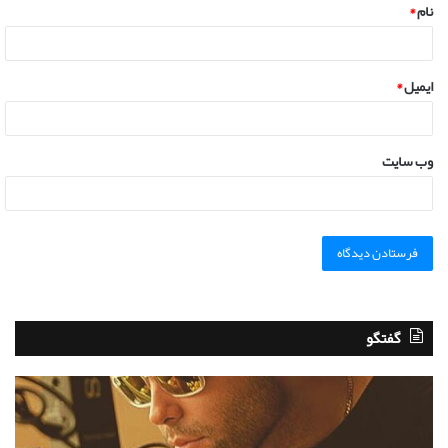
نام
*
ایمیل
*
وب‌ سایت
گفتگو
آ
گ
ب
ف
ت
ت