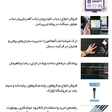
ن
ر
ی
ی
س
ب
فروش انواع ردیاب خودرو و ردیاب آهنربایی و ردیاب
ت
ا
موتور سیکلت در پیام جی پی اس
ز
ی
گ
ر
ترک شیشه (مت‌آمفتامین): مدیریت بحران‌های روانی و
ن
هذیان در فرآیند درمان
ق
ش
ج
پیمانکار حرفه‌ای ساخت ویلا در انزلی، رشت و لاهیجان
و
ا
د
د
فروش انواع میکروفون، پایه میکروفون، پایه باند و سیم
ر
باند در فروشگاه آوازک
س
ر
ی
راهنمای خرید و استفاده از الکترود جوشکاری، یونولیت،
ا