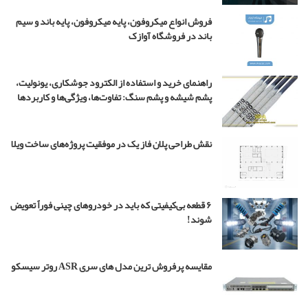
د
فروش انواع میکروفون، پایه میکروفون، پایه باند و سیم
ر
باند در فروشگاه آوازک
س
ر
ی
راهنمای خرید و استفاده از الکترود جوشکاری، یونولیت،
ا
پشم شیشه و پشم سنگ: تفاوت‌ها، ویژگی‌ها و کاربردها
ل
ب
چ
نقش طراحی پلان فاز یک در موفقیت پروژه‌های ساخت ویلا
ه
م
ه
ن
د
۶ قطعه بی‌کیفیتی که باید در خودروهای چینی فوراً تعویض
س
شوند!
۴
مقایسه پرفروش ترین مدل های سری ASR روتر سیسکو