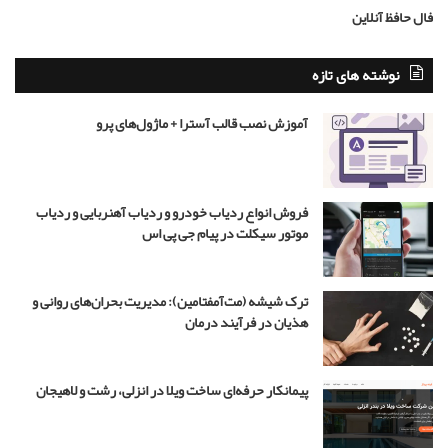
ب
د
فال حافظ آنلاین
ا
ر
ش
ض
د
ا
نوشته های تازه
ه
ر
ن
ه
آموزش نصب قالب آسترا + ماژول‌های پرو
ر
ب
ن
ر
ی
ی
س
ب
فروش انواع ردیاب خودرو و ردیاب آهنربایی و ردیاب
ت
ا
موتور سیکلت در پیام جی پی اس
ز
ی
گ
ر
ترک شیشه (مت‌آمفتامین): مدیریت بحران‌های روانی و
ن
هذیان در فرآیند درمان
ق
ش
ج
پیمانکار حرفه‌ای ساخت ویلا در انزلی، رشت و لاهیجان
و
ا
د