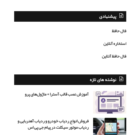
ا
ص
گ
ی
ر
ب
پیشنهادی
ع
ا
ش
م
فال حافظ
ق
ح
ن
م
استخاره آنلاین
ب
د
ا
ر
فال حافظ آنلاین
ش
ض
د
ا
ه
ر
ن
ه
نوشته های تازه
ر
ب
ن
ر
آموزش نصب قالب آسترا + ماژول‌های پرو
ی
ی
س
ب
ت
ا
ز
فروش انواع ردیاب خودرو و ردیاب آهنربایی و
ی
ردیاب موتور سیکلت در پیام جی پی اس
گ