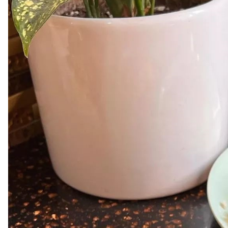
ط
ه
ر
ا
ن
ی
:
ش
م
ا
ر
ه
د
ه
ب
ه
م
ن
ق
د
ر