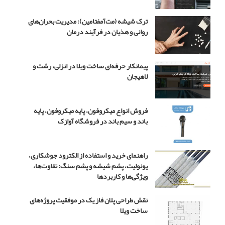
ر
ن
ترک شیشه (مت‌آمفتامین): مدیریت بحران‌های
ق
روانی و هذیان در فرآیند درمان
ش
ج
و
ا
پیمانکار حرفه‌ای ساخت ویلا در انزلی، رشت و
د
لاهیجان
د
ر
س
فروش انواع میکروفون، پایه میکروفون، پایه
ر
باند و سیم باند در فروشگاه آوازک
ی
ا
ل
راهنمای خرید و استفاده از الکترود جوشکاری،
ب
یونولیت، پشم شیشه و پشم سنگ: تفاوت‌ها،
چ
ویژگی‌ها و کاربردها
ه
م
نقش طراحی پلان فاز یک در موفقیت پروژه‌های
ه
ساخت ویلا
ن
د