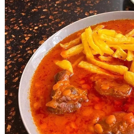
ت
م
ی
د
ه
د
!