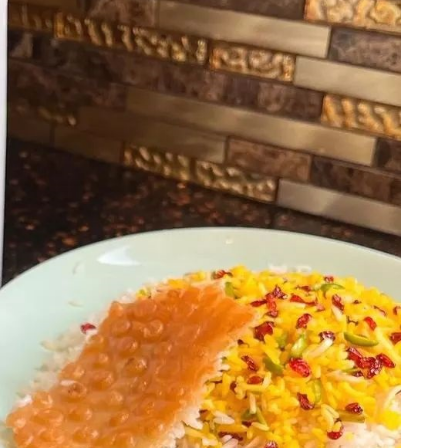
:
م
ن
«
ش
و
م
ن
»
ه
س
ت
م