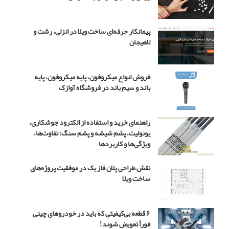
ج
و
ا
پیمانکار حرفه‌ای ساخت ویلا در انزلی، رشت و
د
لاهیجان
د
ر
س
فروش انواع میکروفون، پایه میکروفون، پایه
ر
باند و سیم باند در فروشگاه آوازک
ی
ا
ل
راهنمای خرید و استفاده از الکترود جوشکاری،
ب
یونولیت، پشم شیشه و پشم سنگ: تفاوت‌ها،
چ
ویژگی‌ها و کاربردها
ه
م
نقش طراحی پلان فاز یک در موفقیت پروژه‌های
ه
ساخت ویلا
ن
د
س
۴
۶ قطعه بی‌کیفیتی که باید در خودروهای چینی
فوراً تعویض شوند!