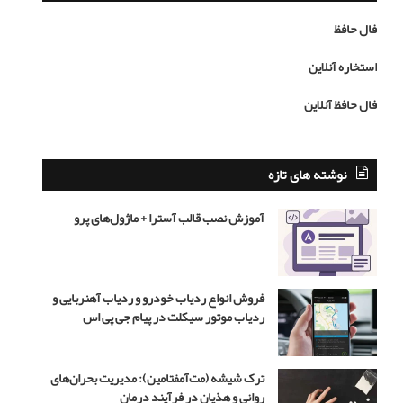
ع
ا
ش
م
فال حافظ
ق
ح
ن
م
استخاره آنلاین
ب
د
ا
ر
فال حافظ آنلاین
ش
ض
د
ا
ه
ر
ن
ه
نوشته های تازه
ر
ب
ن
ر
آموزش نصب قالب آسترا + ماژول‌های پرو
ی
ی
س
ب
ت
ا
ز
فروش انواع ردیاب خودرو و ردیاب آهنربایی و
ی
ردیاب موتور سیکلت در پیام جی پی اس
گ
ر
ن
ترک شیشه (مت‌آمفتامین): مدیریت بحران‌های
ق
روانی و هذیان در فرآیند درمان
ش